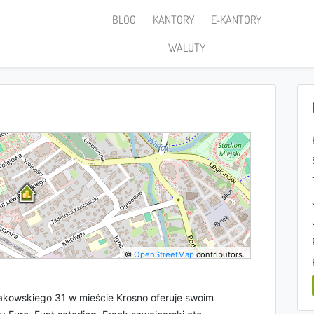
BLOG
KANTORY
E-KANTORY
WALUTY
©
OpenStreetMap
contributors.
akowskiego 31 w mieście Krosno oferuje swoim