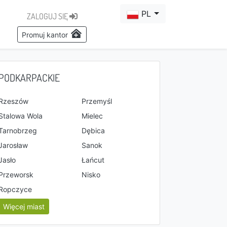
PL
ZALOGUJ SIĘ
Promuj kantor
PODKARPACKIE
Rzeszów
Przemyśl
Stalowa Wola
Mielec
Tarnobrzeg
Dębica
Jarosław
Sanok
Jasło
Łańcut
Przeworsk
Nisko
Ropczyce
Więcej miast