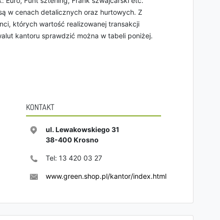
: Euro, Funt szterling, Frank szwajcarski etc.
są w cenach detalicznych oraz hurtowych. Z
ci, których wartość realizowanej transakcji
lut kantoru sprawdzić można w tabeli poniżej.
KONTAKT
ul. Lewakowskiego 31
38-400
Krosno
Tel:
13 420 03 27
www.green.shop.pl/kantor/index.html