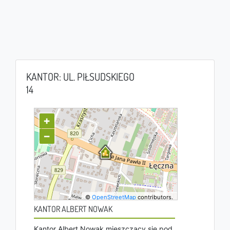
KANTOR: UL. PIŁSUDSKIEGO
14
+
−
©
OpenStreetMap
contributors.
KANTOR ALBERT NOWAK
Kantor Albert Nowak mieszczący się pod