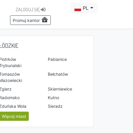
PL
ZALOGUJ SIĘ
Promuj kantor
ŁÓDZKIE
Piotrków
Pabianice
Trybunalski
Tomaszów
Bełchatów
Mazowiecki
Zgierz
Skierniewice
Radomsko
Kutno
Zduńska Wola
Sieradz
Więcej miast