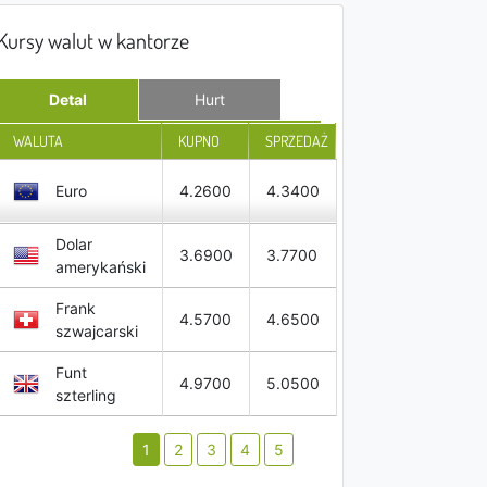
Kursy walut w kantorze
Detal
Hurt
WALUTA
KUPNO
SPRZEDAŻ
Euro
4.2600
4.3400
Dolar
3.6900
3.7700
amerykański
Frank
4.5700
4.6500
szwajcarski
Funt
4.9700
5.0500
szterling
1
2
3
4
5