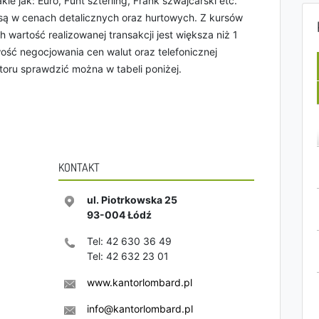
kie jak: Euro, Funt szterling, Frank szwajcarski etc.
są w cenach detalicznych oraz hurtowych. Z kursów
wartość realizowanej transakcji jest większa niż 1
ość negocjowania cen walut oraz telefonicznej
ntoru sprawdzić można w tabeli poniżej.
KONTAKT
ul. Piotrkowska 25
93-004
Łódź
Tel:
42 630 36 49
Tel:
42 632 23 01
www.kantorlombard.pl
info@kantorlombard.pl