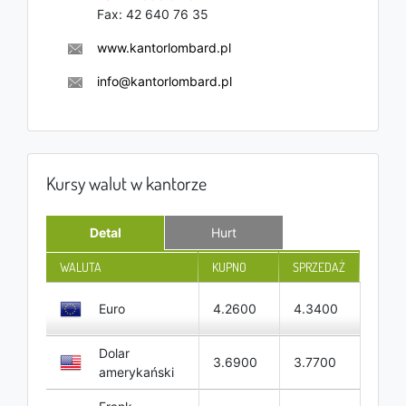
Fax:
42 640 76 35
www.kantorlombard.pl
info@kantorlombard.pl
Kursy walut w kantorze
Detal
Hurt
WALUTA
KUPNO
SPRZEDAŻ
Euro
4.2600
4.3400
Dolar
3.6900
3.7700
amerykański