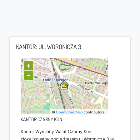
KANTOR: UL. WORONICZA 3
+
−
©
OpenStreetMap
contributors.
KANTOR CZARNY KOŃ
Kantor Wymiany Walut Czarny Koń
zlokalizowany pod adresem ul Woronicza 3 w