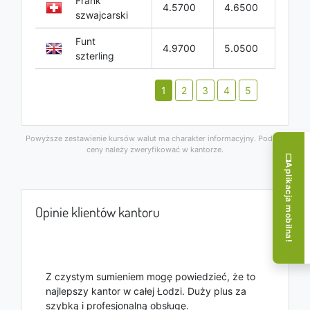
Frank
4.5700
4.6500
szwajcarski
Funt
4.9700
5.0500
szterling
1
2
3
4
5
Powyższe zestawienie kursów walut ma charakter informacyjny. Podane
ceny należy zweryfikować w kantorze.
Aplikacja mobilna!
Opinie klientów kantoru
Z czystym sumieniem mogę powiedzieć, że to
najlepszy kantor w całej Łodzi. Duży plus za
szybką i profesjonalną obsługę.