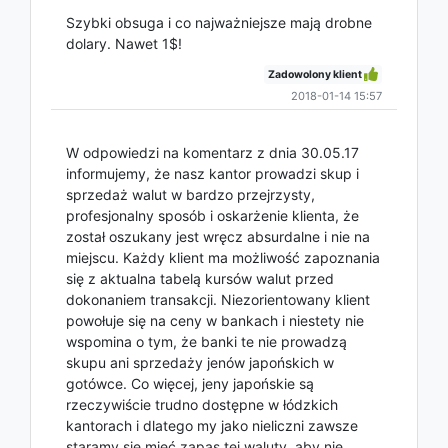
Szybki obsuga i co najważniejsze mają drobne
dolary. Nawet 1$!
Zadowolony klient
2018-01-14 15:57
W odpowiedzi na komentarz z dnia 30.05.17
informujemy, że nasz kantor prowadzi skup i
sprzedaż walut w bardzo przejrzysty,
profesjonalny sposób i oskarżenie klienta, że
został oszukany jest wręcz absurdalne i nie na
miejscu. Każdy klient ma możliwość zapoznania
się z aktualna tabelą kursów walut przed
dokonaniem transakcji. Niezorientowany klient
powołuje się na ceny w bankach i niestety nie
wspomina o tym, że banki te nie prowadzą
skupu ani sprzedaży jenów japońskich w
gotówce. Co więcej, jeny japońskie są
rzeczywiście trudno dostępne w łódzkich
kantorach i dlatego my jako nieliczni zawsze
staramy się mieć zapas tej waluty, aby nie