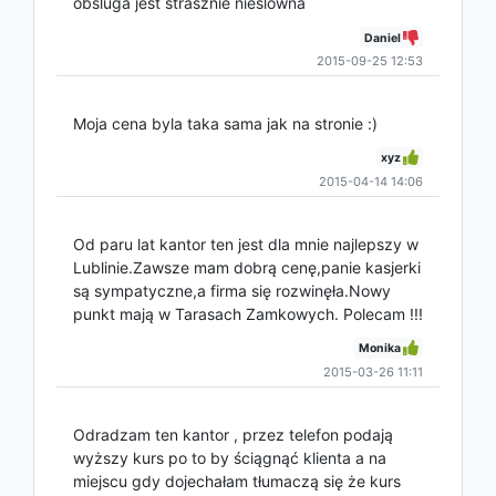
obsluga jest strasznie nieslowna
Daniel
2015-09-25 12:53
Moja cena byla taka sama jak na stronie :)
xyz
2015-04-14 14:06
Od paru lat kantor ten jest dla mnie najlepszy w
Lublinie.Zawsze mam dobrą cenę,panie kasjerki
są sympatyczne,a firma się rozwinęła.Nowy
punkt mają w Tarasach Zamkowych. Polecam !!!
Monika
2015-03-26 11:11
Odradzam ten kantor , przez telefon podają
wyższy kurs po to by ściągnąć klienta a na
miejscu gdy dojechałam tłumaczą się że kurs