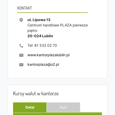
KONTAKT
ul. Lipowa 13
Centrum handlowe PLAZA pierwsze
piętro
20-024
Lublin
Tel:
81 532 02 70
www.kantorplazalublin.pl
kantorplaza@o2.pl
Kursy walut w kantorze
Detal
Hurt