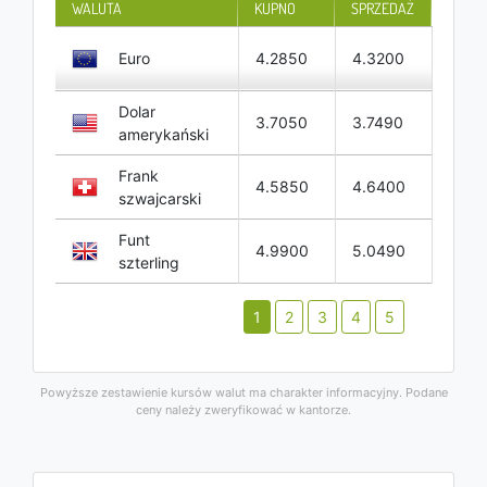
WALUTA
KUPNO
SPRZEDAŻ
Euro
4.2850
4.3200
Dolar
3.7050
3.7490
amerykański
Frank
4.5850
4.6400
szwajcarski
Funt
4.9900
5.0490
szterling
1
2
3
4
5
Powyższe zestawienie kursów walut ma charakter informacyjny. Podane
ceny należy zweryfikować w kantorze.