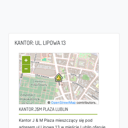
KANTOR: UL. LIPOWA 13
+
−
©
OpenStreetMap
contributors.
KANTOR J$M PLAZA LUBLIN
Kantor J & M Plaza mieszczący się pod
adresem ul Lipowa 13 w mieście Lublin oferuje