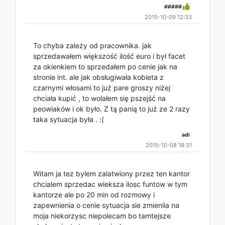
#####
2015-10-09 12:33
To chyba zależy od pracownika. jak
sprzedawałem większość ilość euro i był facet
za okienkiem to sprzedałem po cenie jak na
stronie int. ale jak obsługiwała kobieta z
czarnymi włosami to już pare groszy niżej
chciała kupić , to wolałem się pszejść na
peowiaków i ok było. Z tą panią to już ze 2 razy
taka sytuacja była . :(
adi
2015-10-08 18:31
Witam ja tez bylem zalatwiony przez ten kantor
chcialem sprzedac wieksza ilosc funtow w tym
kantorze ale po 20 min od rozmowy i
zapewnienia o cenie sytuacja sie zmienila na
moja niekorzysc niepolecam bo tamtejsze