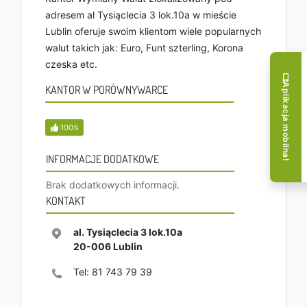
adresem al Tysiąclecia 3 lok.10a w mieście
Lublin oferuje swoim klientom wiele popularnych
walut takich jak: Euro, Funt szterling, Korona
czeska etc.
Aplikacja mobilna!
KANTOR W PORÓWNYWARCE
100
%
INFORMACJE DODATKOWE
Brak dodatkowych informacji.
KONTAKT
al. Tysiąclecia 3 lok.10a
20-006
Lublin
Tel:
81 743 79 39