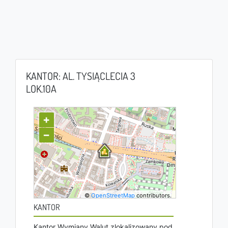
KANTOR: AL. TYSIĄCLECIA 3
LOK.10A
+
−
©
OpenStreetMap
contributors.
KANTOR
Kantor Wymiany Walut zlokalizowany pod