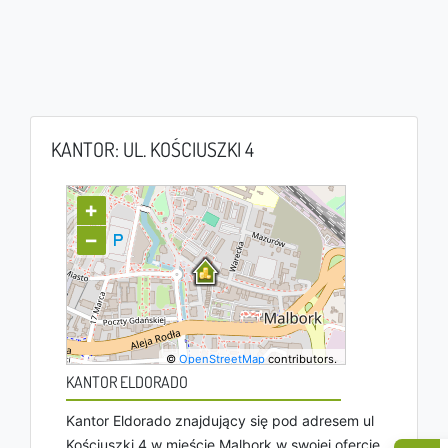
KANTOR: UL. KOŚCIUSZKI 4
+
−
©
OpenStreetMap
contributors.
KANTOR ELDORADO
Kantor Eldorado znajdujący się pod adresem ul
Kościuszki 4 w mieście Malbork w swojej ofercie