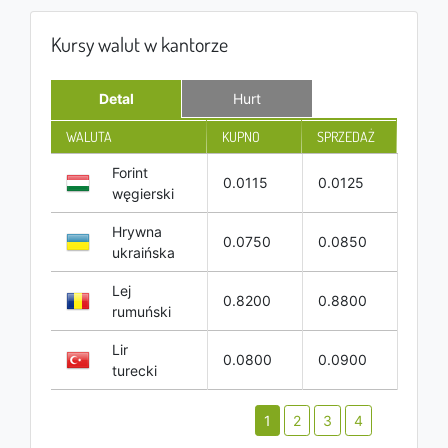
Kursy walut w kantorze
Detal
Hurt
WALUTA
KUPNO
SPRZEDAŻ
Forint
0.0115
0.0125
węgierski
Hrywna
0.0750
0.0850
ukraińska
Lej
0.8200
0.8800
rumuński
Lir
0.0800
0.0900
turecki
1
2
3
4