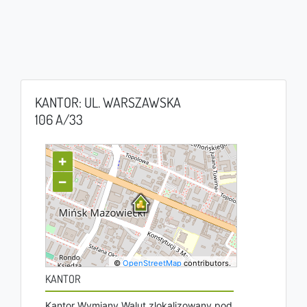
KANTOR: UL. WARSZAWSKA
106 A/33
+
−
©
OpenStreetMap
contributors.
KANTOR
Kantor Wymiany Walut zlokalizowany pod