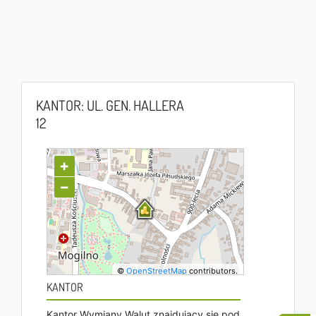
KANTOR: UL. GEN. HALLERA
12
+
−
©
OpenStreetMap
contributors.
KANTOR
Kantor Wymiany Walut znajdujący się pod