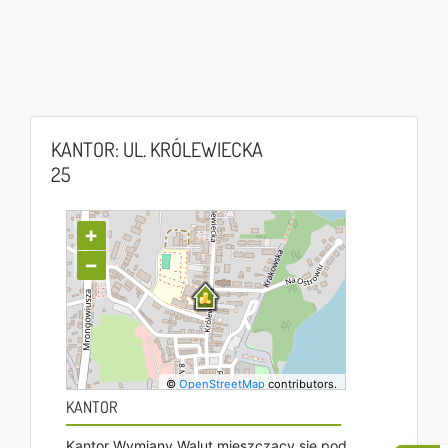
KANTOR: UL. KRÓLEWIECKA
25
+
−
©
OpenStreetMap
contributors.
KANTOR
Kantor Wymiany Walut mieszczący się pod