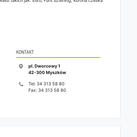
alut takich jak: Euro, Funt szterling, Korona czeska
KONTAKT
pl. Dworcowy 1
42-300
Myszków
Tel:
34 313 58 80
Fax:
34 313 58 80