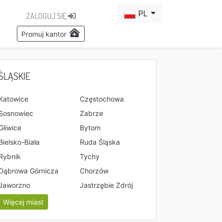
PL
ZALOGUJ SIĘ
Promuj kantor
ŚLĄSKIE
Katowice
Częstochowa
Sosnowiec
Zabrze
Gliwice
Bytom
Bielsko-Biała
Ruda Śląska
Rybnik
Tychy
Dąbrowa Górnicza
Chorzów
Jaworzno
Jastrzębie Zdrój
Więcej miast