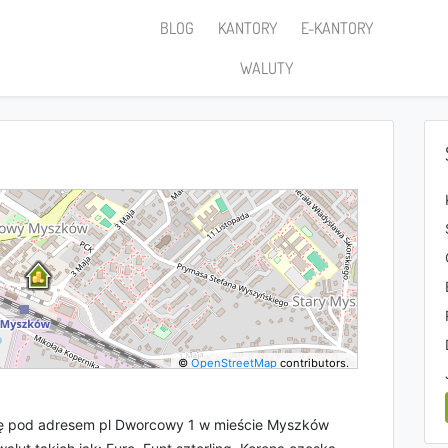
BLOG
KANTORY
E-KANTORY
WALUTY
©
OpenStreetMap
contributors.
ię pod adresem pl Dworcowy 1 w mieście Myszków