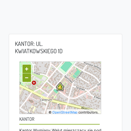
KANTOR: UL.
KWIATKOWSKIEGO 1D
+
−
©
OpenStreetMap
contributors.
KANTOR
Kantor Wymiany Walut mieszczący się pod