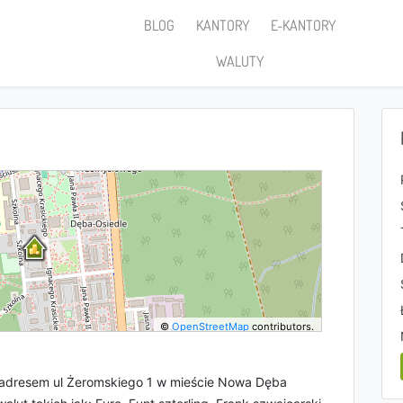
BLOG
KANTORY
E-KANTORY
WALUTY
©
OpenStreetMap
contributors.
 adresem ul Żeromskiego 1 w mieście Nowa Dęba