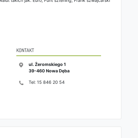
lut takich jak: Euro, Funt szterling, Frank szwajcarski
KONTAKT
ul. Żeromskiego 1
39-460
Nowa Dęba
Tel:
15 846 20 54