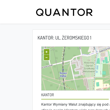
KANTOR: UL. ŻEROMSKIEGO 1
+
−
KANTOR
Kantor Wymiany Walut znajdujący się pod