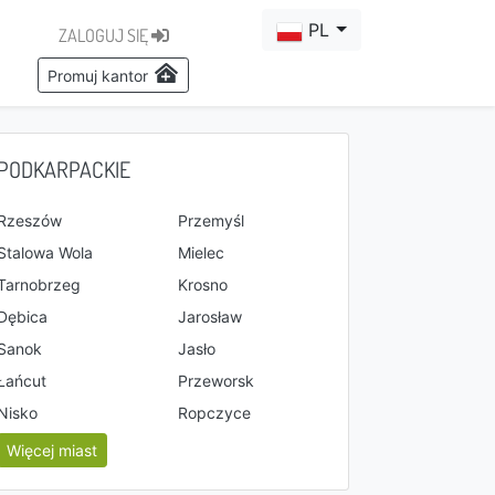
PL
ZALOGUJ SIĘ
Promuj kantor
PODKARPACKIE
Rzeszów
Przemyśl
Stalowa Wola
Mielec
Tarnobrzeg
Krosno
Dębica
Jarosław
Sanok
Jasło
Łańcut
Przeworsk
Nisko
Ropczyce
Więcej miast