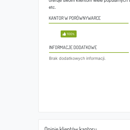
oferuje swoim klientom wiele popularnych wa
etc.
KANTOR W PORÓWNYWARCE
100
%
INFORMACJE DODATKOWE
Brak dodatkowych informacji.
Opinie klientów kantoru