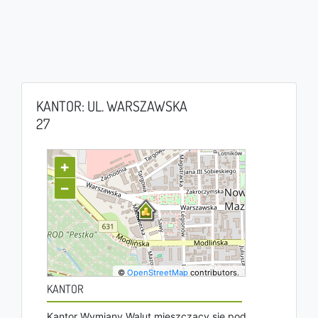
KANTOR: UL. WARSZAWSKA
27
+
−
©
OpenStreetMap
contributors.
KANTOR
Kantor Wymiany Walut mieszczący się pod