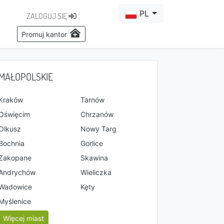
PL
ZALOGUJ SIĘ
Promuj kantor
MAŁOPOLSKIE
Kraków
Tarnów
Oświęcim
Chrzanów
Olkusz
Nowy Targ
Bochnia
Gorlice
Zakopane
Skawina
Andrychów
Wieliczka
Wadowice
Kęty
Myślenice
Więcej miast