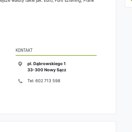
jsze waluty takie jak: Euro, Funt szterling, Frank
KONTAKT
pl. Dąbrowskiego 1
33-300
Nowy Sącz
Tel:
602 713 598