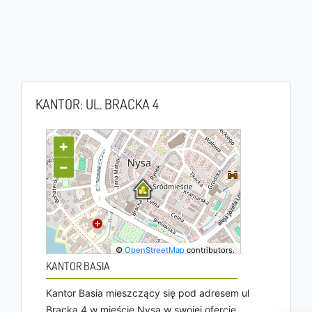
KANTOR: UL. BRACKA 4
+
−
©
OpenStreetMap
contributors.
KANTOR BASIA
Kantor Basia mieszczący się pod adresem ul
Bracka 4 w mieście Nysa w swojej ofercie