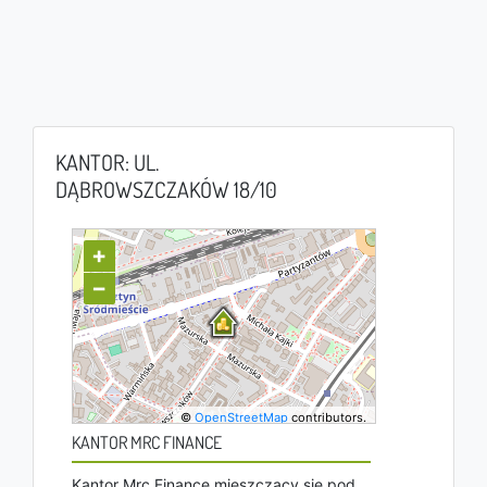
KANTOR: UL.
DĄBROWSZCZAKÓW 18/10
+
−
©
OpenStreetMap
contributors.
KANTOR MRC FINANCE
Kantor Mrc Finance mieszczący się pod