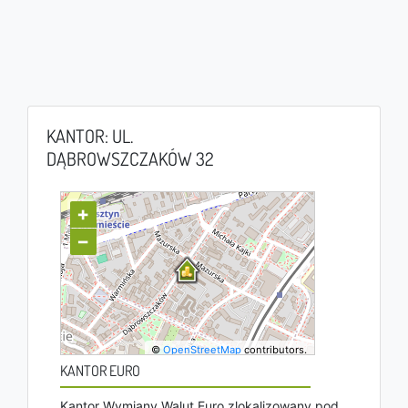
KANTOR: UL.
DĄBROWSZCZAKÓW 32
+
−
©
OpenStreetMap
contributors.
KANTOR EURO
Kantor Wymiany Walut Euro zlokalizowany pod