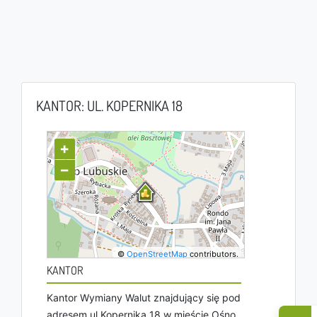
KANTOR: UL. KOPERNIKA 18
+
−
©
OpenStreetMap
contributors.
KANTOR
Kantor Wymiany Walut znajdujący się pod
adresem ul Kopernika 18 w mieście Ośno