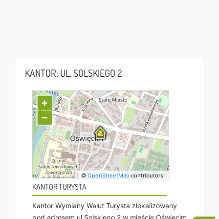
KANTOR: UL. SOLSKIEGO 2
+
−
©
OpenStreetMap
contributors.
KANTOR TURYSTA
Kantor Wymiany Walut Turysta zlokalizowany
pod adresem ul Solskiego 2 w mieście Oświęcim