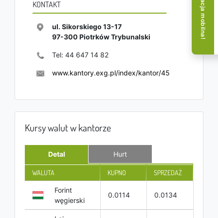
Aplikacja mobilna!
KONTAKT
ul. Sikorskiego 13-17
97-300
Piotrków Trybunalski
Tel:
44 647 14 82
www.kantory.exg.pl/index/kantor/45
Kursy walut w kantorze
Detal
Hurt
WALUTA
KUPNO
SPRZEDAŻ
Forint
0.0114
0.0134
węgierski