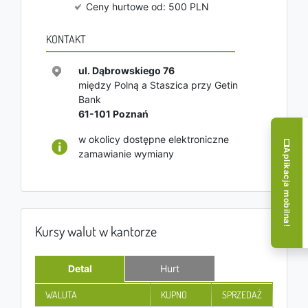
Ceny hurtowe od: 500 PLN
KONTAKT
ul. Dąbrowskiego 76
między Polną a Staszica przy Getin
Bank
61-101
Poznań
w okolicy dostępne elektroniczne
Aplikacja mobilna!
zamawianie wymiany
Kursy walut w kantorze
Detal
Hurt
WALUTA
KUPNO
SPRZEDAŻ