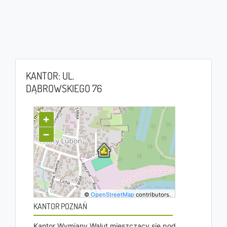
KANTOR: UL.
DĄBROWSKIEGO 76
+
−
©
OpenStreetMap
contributors.
KANTOR POZNAŃ
Kantor Wymiany Walut mieszczący się pod