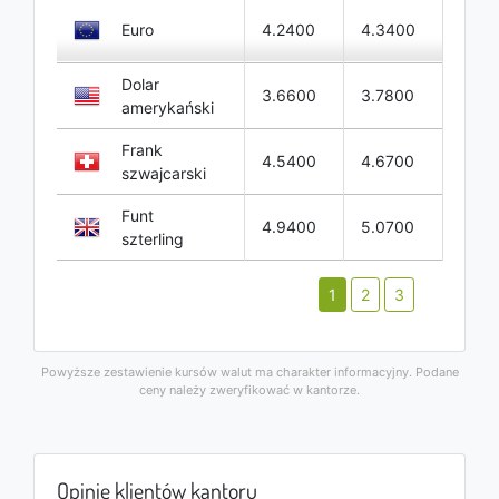
Euro
4.2400
4.3400
Dolar
3.6600
3.7800
amerykański
Frank
4.5400
4.6700
szwajcarski
Funt
4.9400
5.0700
szterling
1
2
3
Powyższe zestawienie kursów walut ma charakter informacyjny. Podane
ceny należy zweryfikować w kantorze.
Opinie klientów kantoru