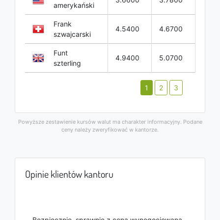
amerykański
Frank
4.5400
4.6700
szwajcarski
Funt
4.9400
5.0700
szterling
1
2
3
Powyższe zestawienie kursów walut ma charakter informacyjny. Podane
ceny należy zweryfikować w kantorze.
Opinie klientów kantoru
Bezpiecznie, sprawnie z ceną wynegocjowaną.