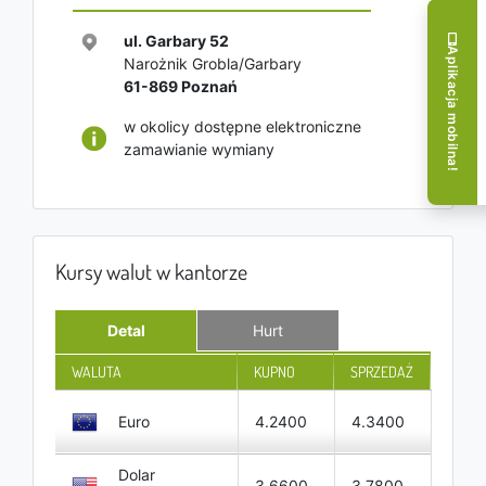
ul. Garbary 52
Aplikacja mobilna!
Narożnik Grobla/Garbary
61-869
Poznań
w okolicy dostępne elektroniczne
zamawianie wymiany
Kursy walut w kantorze
Detal
Hurt
WALUTA
KUPNO
SPRZEDAŻ
Euro
4.2400
4.3400
Dolar
3.6600
3.7800