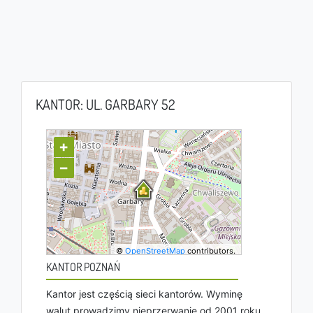
KANTOR: UL. GARBARY 52
+
−
©
OpenStreetMap
contributors.
KANTOR POZNAŃ
Kantor jest częścią sieci kantorów. Wyminę
walut prowadzimy nieprzerwanie od 2001 roku,