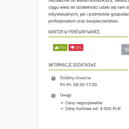
niezależnie od wahań koniunktury, świadcz
ciągu wielu lat działalności udało się nam
indywidualnych, jak i podmiotów gospodar
profesjonalizm oraz bezpieczeństwo.
KANTOR W PORÓWNYWARCE
75
25
%
%
R
INFORMACJE DODATKOWE
Godziny otwarcia:
Pn-Pt: 09:30-17:00
Uwagi:
Ceny negocjowalne
Ceny hurtowe od: 4 000 PLN