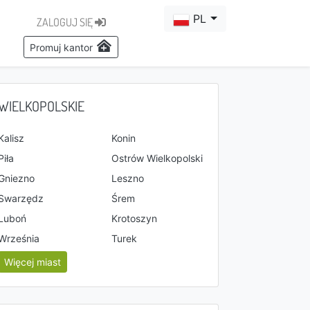
PL
ZALOGUJ SIĘ
Promuj kantor
WIELKOPOLSKIE
Kalisz
Konin
Piła
Ostrów Wielkopolski
Gniezno
Leszno
Swarzędz
Śrem
Luboń
Krotoszyn
Września
Turek
Więcej miast