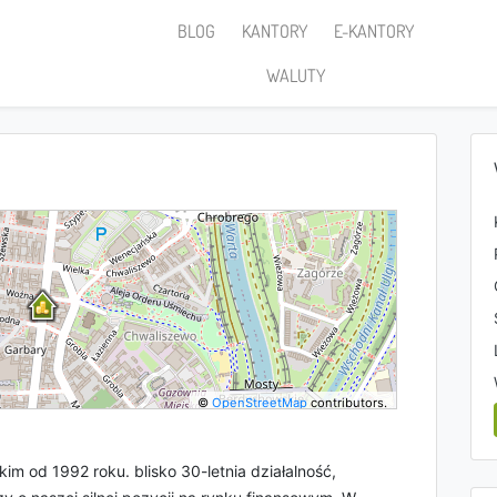
BLOG
KANTORY
E-KANTORY
WALUTY
©
OpenStreetMap
contributors.
kim od 1992 roku. blisko 30-letnia działalność,