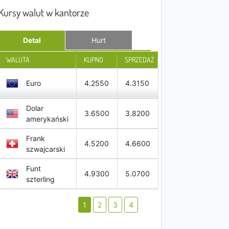
Kursy walut w kantorze
Detal
Hurt
WALUTA
KUPNO
SPRZEDAŻ
Euro
4.2550
4.3150
Dolar
3.6500
3.8200
amerykański
Frank
4.5200
4.6600
szwajcarski
Funt
4.9300
5.0700
szterling
1
2
3
4