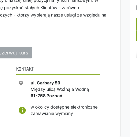
y o naszej silnej pozycji na rynku finansowym. W
 się pozyskać stałych Klientów – zarówno
czych - którzy wybierają nasze usługi ze względu na
ezerwuj kurs
KONTAKT
ul. Garbary 59
Między ulicą Woźną a Wodną
61-758
Poznań
w okolicy dostępne elektroniczne
zamawianie wymiany