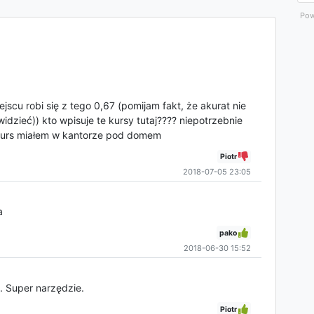
Pow
jscu robi się z tego 0,67 (pomijam fakt, że akurat nie
ewidzieć)) kto wpisuje te kursy tutaj???? niepotrzebnie
y kurs miałem w kantorze pod domem
Piotr
2018-07-05 23:05
a
pako
2018-06-30 15:52
. Super narzędzie.
Piotr