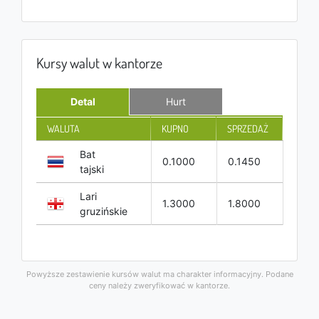
Kursy walut w kantorze
Detal
Hurt
WALUTA
KUPNO
SPRZEDAŻ
Bat
0.1000
0.1450
tajski
Lari
1.3000
1.8000
gruzińskie
Powyższe zestawienie kursów walut ma charakter informacyjny. Podane
ceny należy zweryfikować w kantorze.