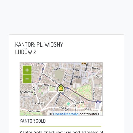
KANTOR: PL. WIOSNY
LUDÓW 2
+
−
©
OpenStreetMap
contributors.
KANTOR GOLD
Kantor Gold znajdujący się pod adresem pl