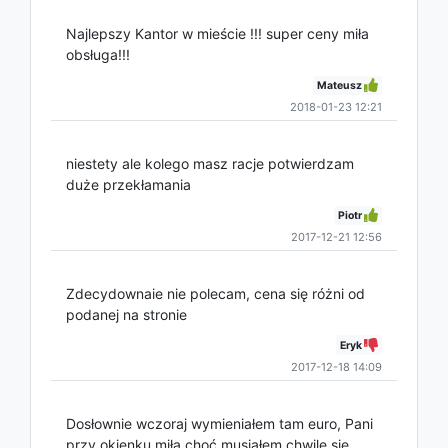
Najlepszy Kantor w mieście !!! super ceny miła
obsługa!!!
Mateusz
2018-01-23 12:21
niestety ale kolego masz racje potwierdzam
duże przekłamania
Piotr
2017-12-21 12:56
Zdecydownaie nie polecam, cena się różni od
podanej na stronie
Eryk
2017-12-18 14:09
Dosłownie wczoraj wymieniałem tam euro, Pani
przy okienku miła choć musiałem chwile się