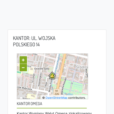
KANTOR: UL. WOJSKA
POLSKIEGO 14
+
−
©
OpenStreetMap
contributors.
KANTOR OMEGA
Kantor Wymiany Walut Omega zlokalizowany