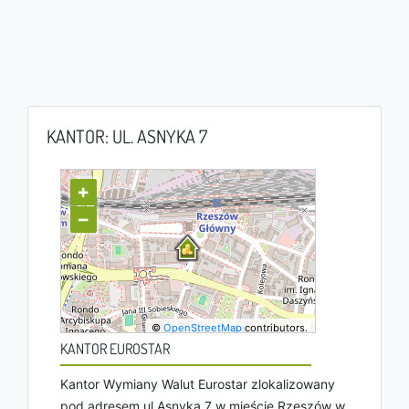
KANTOR: UL. ASNYKA 7
+
−
©
OpenStreetMap
contributors.
KANTOR EUROSTAR
Kantor Wymiany Walut Eurostar zlokalizowany
pod adresem ul Asnyka 7 w mieście Rzeszów w