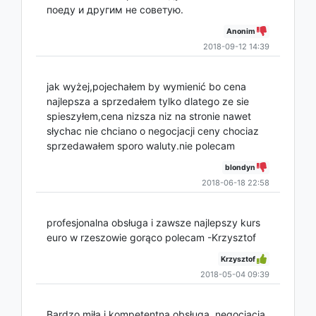
поеду и другим не советую.
Anonim
2018-09-12 14:39
jak wyżej,pojechałem by wymienić bo cena
najlepsza a sprzedałem tylko dlatego ze sie
spieszyłem,cena nizsza niz na stronie nawet
słychac nie chciano o negocjacji ceny chociaz
sprzedawałem sporo waluty.nie polecam
blondyn
2018-06-18 22:58
profesjonalna obsługa i zawsze najlepszy kurs
euro w rzeszowie gorąco polecam -Krzysztof
Krzysztof
2018-05-04 09:39
Bardzo miła i kompetentna obsługa, negocjacja