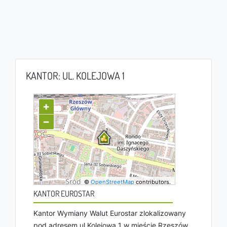
KANTOR: UL. KOLEJOWA 1
+
−
©
OpenStreetMap
contributors.
KANTOR EUROSTAR
Kantor Wymiany Walut Eurostar zlokalizowany
pod adresem ul Kolejowa 1 w mieście Rzeszów