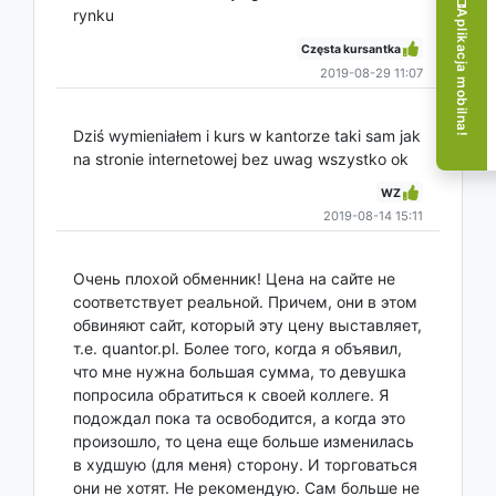
rynku
Aplikacja mobilna!
Częsta kursantka
2019-08-29 11:07
Dziś wymieniałem i kurs w kantorze taki sam jak
na stronie internetowej bez uwag wszystko ok
WZ
2019-08-14 15:11
Очень плохой обменник! Цена на сайте не
соответствует реальной. Причем, они в этом
обвиняют сайт, который эту цену выставляет,
т.е. quantor.pl. Более того, когда я объявил,
что мне нужна большая сумма, то девушка
попросила обратиться к своей коллеге. Я
подождал пока та освободится, а когда это
произошло, то цена еще больше изменилась
в худшую (для меня) сторону. И торговаться
они не хотят. Не рекомендую. Сам больше не