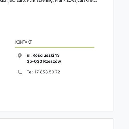
ch jak: Euro, Funt szterling, Frank szwajcarski etc.
KONTAKT
ul. Kościuszki 13
35-030
Rzeszów
Tel:
17 853 50 72