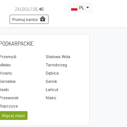
PL
ZALOGUJ SIĘ
Promuj kantor
PODKARPACKIE
Przemyśl
Stalowa Wola
Mielec
Tarnobrzeg
Krosno
Dębica
Jarosław
Sanok
Jasło
Łańcut
Przeworsk
Nisko
Ropczyce
Więcej miast