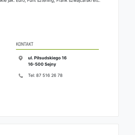
kie jak: Euro, Funt szterling, Frank szwajcarski etc.
KONTAKT
ul. Piłsudskiego 16
16-500
Sejny
Tel:
87 516 26 78