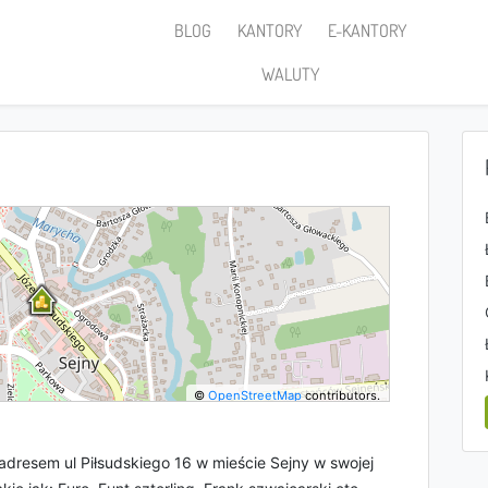
BLOG
KANTORY
E-KANTORY
WALUTY
©
OpenStreetMap
contributors.
adresem ul Piłsudskiego 16 w mieście Sejny w swojej