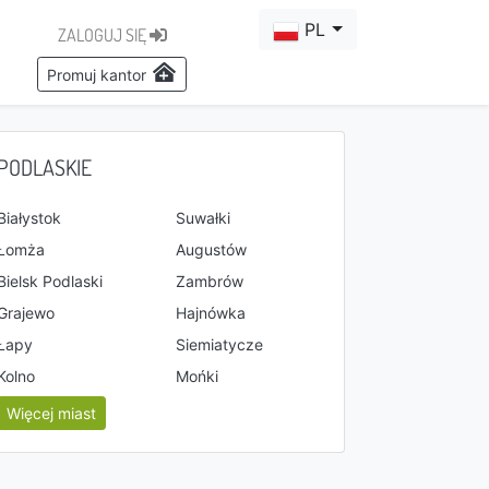
PL
ZALOGUJ SIĘ
Promuj kantor
PODLASKIE
Białystok
Suwałki
Łomża
Augustów
Bielsk Podlaski
Zambrów
Grajewo
Hajnówka
Łapy
Siemiatycze
Kolno
Mońki
Więcej miast