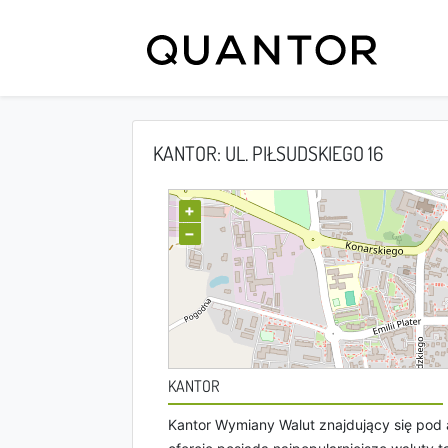
KANTOR: UL. PIŁSUDSKIEGO 16
+
−
KANTOR
Kantor Wymiany Walut znajdujący się pod 