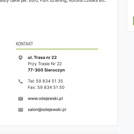
luty takie jak: Euro, Funt szterling, Korona czeska etc.
KONTAKT
ul. Trasa nr 22
Przy Trasie Nr 22
77-300
Sieroczyn
Tel:
59 834 51 35
Fax:
59 834 51 50
www.odejewski.pl
salon@odejewski.pl