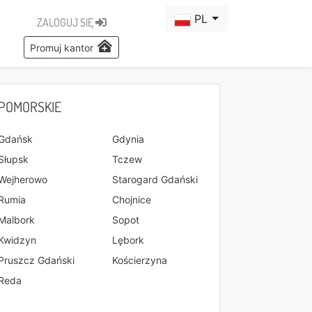
PL
ZALOGUJ SIĘ
Promuj kantor
POMORSKIE
Gdańsk
Gdynia
Słupsk
Tczew
Wejherowo
Starogard Gdański
Rumia
Chojnice
Malbork
Sopot
Kwidzyn
Lębork
Pruszcz Gdański
Kościerzyna
Reda