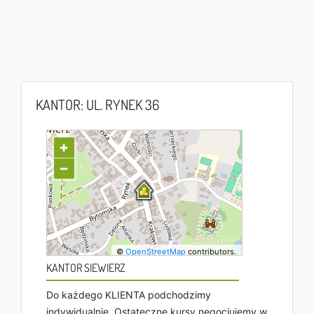
KANTOR: UL. RYNEK 36
+
−
©
OpenStreetMap
contributors.
KANTOR SIEWIERZ
Do każdego KLIENTA podchodzimy
indywidualnie. Ostateczne kursy negocjujemy w