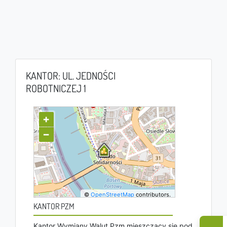
KANTOR: UL. JEDNOŚCI
ROBOTNICZEJ 1
+
−
©
OpenStreetMap
contributors.
KANTOR PZM
Kantor Wymiany Walut Pzm mieszczący się pod