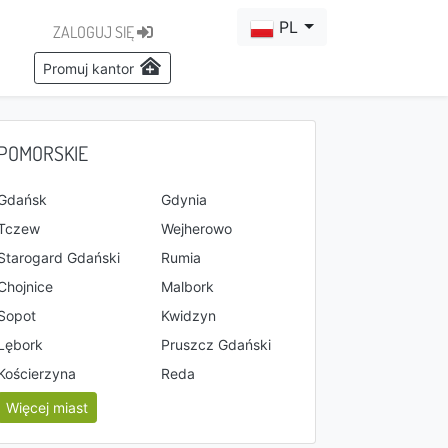
PL
ZALOGUJ SIĘ
Promuj kantor
POMORSKIE
Gdańsk
Gdynia
Tczew
Wejherowo
Starogard Gdański
Rumia
Chojnice
Malbork
Sopot
Kwidzyn
Lębork
Pruszcz Gdański
Kościerzyna
Reda
Więcej miast