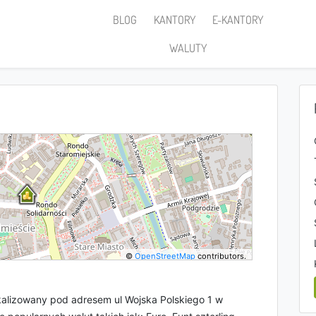
BLOG
KANTORY
E-KANTORY
WALUTY
©
OpenStreetMap
contributors.
alizowany pod adresem ul Wojska Polskiego 1 w