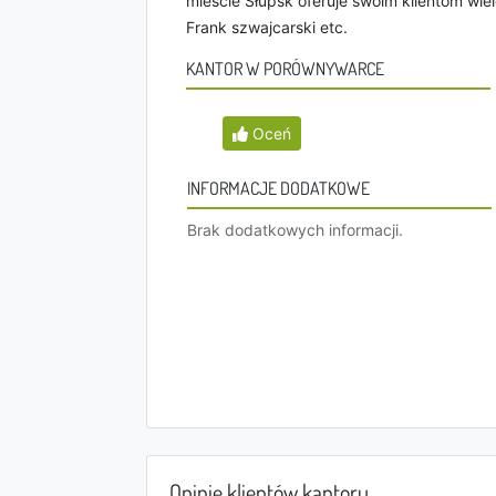
mieście Słupsk oferuje swoim klientom wiele
Frank szwajcarski etc.
KANTOR W PORÓWNYWARCE
Oceń
INFORMACJE DODATKOWE
Brak dodatkowych informacji.
Opinie klientów kantoru