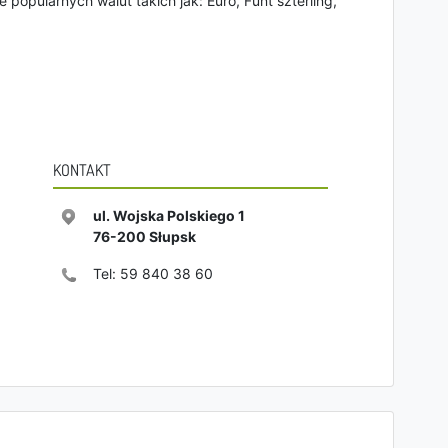
 popularnych walut takich jak: Euro, Funt szterling,
KONTAKT
ul. Wojska Polskiego 1
76-200
Słupsk
Tel:
59 840 38 60