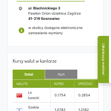
ul. Blachnickiego 3
Pawilon Orion-dzielnica Zagórze
41-219
Sosnowiec
w okolicy dostępne elektroniczne
zamawianie wymiany
Aplikacja mobilna!
Kursy walut w kantorze
Detal
Hurt
WALUTA
KUPNO
SPRZEDAŻ
Lir
0.1754
0.2854
turecki
Szekla
1.0782
1.2182