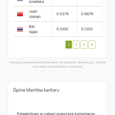
izraelska
Juan
0.5376
0.6676
chiński
Bat
0.1000
0.1250
tajski
1
2
3
4
Powyższe zestawienie kursów walut ma charakter informacyjny. Podane
ceny należy zweryfikować w kantorze.
Opinie klientów kantoru
Potwierdzam w calosci powyzsze komentarze.