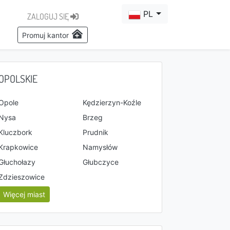
PL
ZALOGUJ SIĘ
Promuj kantor
OPOLSKIE
Opole
Kędzierzyn-Koźle
Nysa
Brzeg
Kluczbork
Prudnik
Krapkowice
Namysłów
Głuchołazy
Głubczyce
Zdzieszowice
Więcej miast