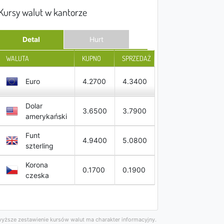
Kursy walut w kantorze
Detal
Hurt
WALUTA
KUPNO
SPRZEDAŻ
Euro
4.2700
4.3400
Dolar
3.6500
3.7900
amerykański
Funt
4.9400
5.0800
szterling
Korona
0.1700
0.1900
czeska
yższe zestawienie kursów walut ma charakter informacyjny.