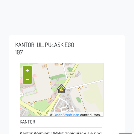
KANTOR: UL. PUŁASKIEGO
107
+
−
©
OpenStreetMap
contributors.
KANTOR
Kantor Wymiany Walut znajdujący się pod