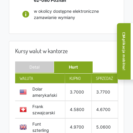
62-080
Poznań
w okolicy dostępne elektroniczne
zamawianie wymiany
Aplikacja mobilna!
Kursy walut w kantorze
Detal
Hurt
WALUTA
KUPNO
SPRZEDAŻ
Dolar
3.7000
3.7700
amerykański
Frank
4.5800
4.6700
szwajcarski
Funt
4.9700
5.0600
szterling