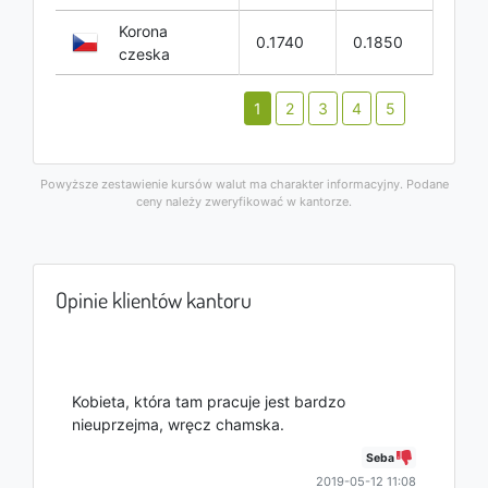
Korona
0.1740
0.1850
czeska
1
2
3
4
5
Powyższe zestawienie kursów walut ma charakter informacyjny. Podane
ceny należy zweryfikować w kantorze.
Opinie klientów kantoru
Kobieta, która tam pracuje jest bardzo
nieuprzejma, wręcz chamska.
Seba
2019-05-12 11:08