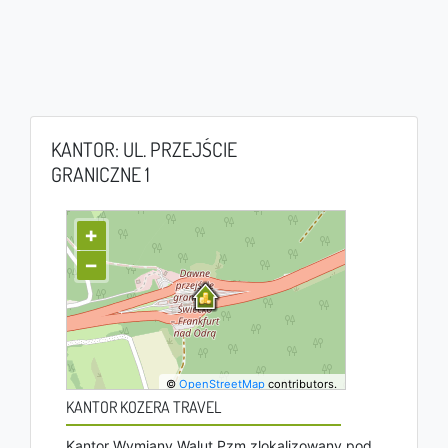
KANTOR: UL. PRZEJŚCIE
GRANICZNE 1
+
−
©
OpenStreetMap
contributors.
KANTOR KOZERA TRAVEL
Kantor Wymiany Walut Pzm zlokalizowany pod