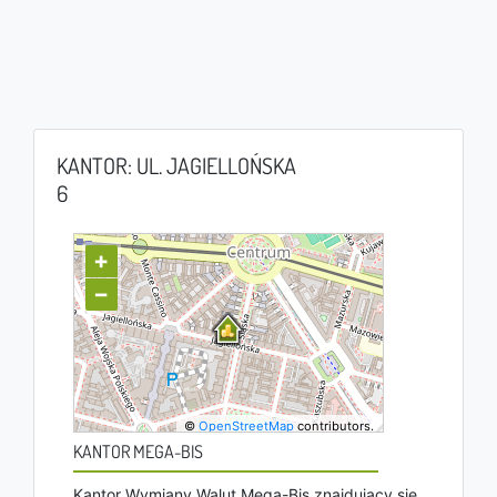
KANTOR: UL. JAGIELLOŃSKA
6
+
−
©
OpenStreetMap
contributors.
KANTOR MEGA-BIS
Kantor Wymiany Walut Mega-Bis znajdujący się