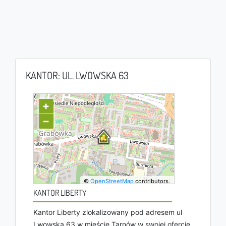
KANTOR: UL. LWOWSKA 63
+
−
©
OpenStreetMap
contributors.
KANTOR LIBERTY
Kantor Liberty zlokalizowany pod adresem ul
Lwowska 63 w mieście Tarnów w swojej ofercie