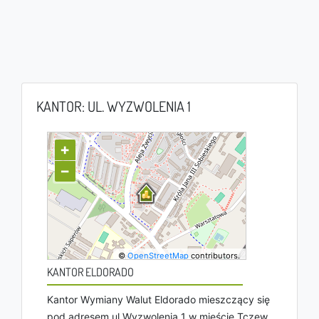
KANTOR: UL. WYZWOLENIA 1
+
−
©
OpenStreetMap
contributors.
KANTOR ELDORADO
Kantor Wymiany Walut Eldorado mieszczący się
pod adresem ul Wyzwolenia 1 w mieście Tczew