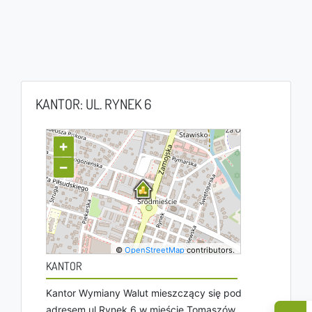
KANTOR: UL. RYNEK 6
+
−
©
OpenStreetMap
contributors.
KANTOR
Kantor Wymiany Walut mieszczący się pod
adresem ul Rynek 6 w mieście Tomaszów