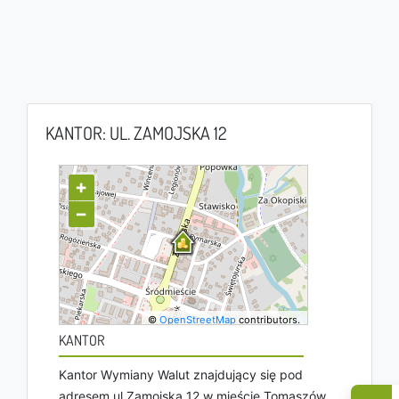
KANTOR: UL. ZAMOJSKA 12
+
−
©
OpenStreetMap
contributors.
KANTOR
Kantor Wymiany Walut znajdujący się pod
adresem ul Zamojska 12 w mieście Tomaszów