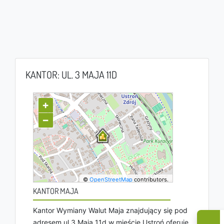
KANTOR: UL. 3 MAJA 11D
+
−
©
OpenStreetMap
contributors.
KANTOR MAJA
Kantor Wymiany Walut Maja znajdujący się pod
adresem ul 3 Maja 11d w mieście Ustroń oferuje