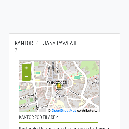
KANTOR: PL. JANA PAWŁA II
7
+
−
©
OpenStreetMap
contributors.
KANTOR POD FILAREM
Kantor Pod Filarem znajdujący się pod adresem