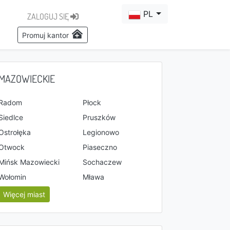
PL
ZALOGUJ SIĘ
Promuj kantor
MAZOWIECKIE
Radom
Płock
Siedlce
Pruszków
Ostrołęka
Legionowo
Otwock
Piaseczno
Mińsk Mazowiecki
Sochaczew
Wołomin
Mława
Więcej miast