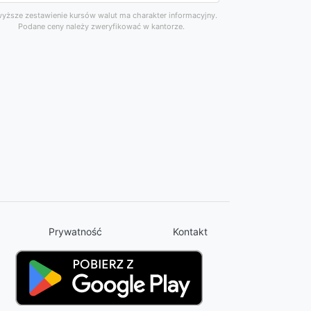
yższe zestawienie kursów walut ma charakter informacyjny.
Podane ceny należy zweryfikować w kantorze.
Prywatność
Kontakt