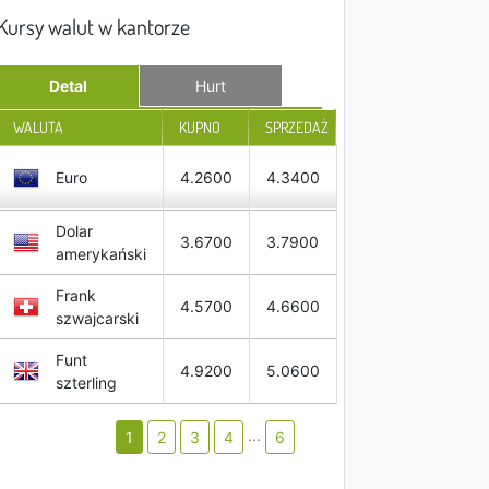
Kursy walut w kantorze
Detal
Hurt
WALUTA
KUPNO
SPRZEDAŻ
Euro
4.2600
4.3400
Dolar
3.6700
3.7900
amerykański
Frank
4.5700
4.6600
szwajcarski
Funt
4.9200
5.0600
szterling
...
1
2
3
4
6