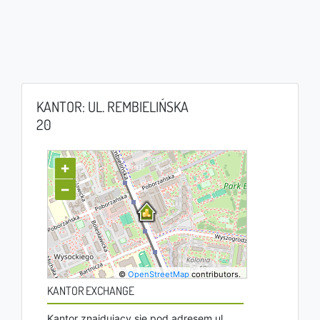
KANTOR: UL. REMBIELIŃSKA
20
+
−
©
OpenStreetMap
contributors.
KANTOR EXCHANGE
Kantor znajdujący się pod adresem ul