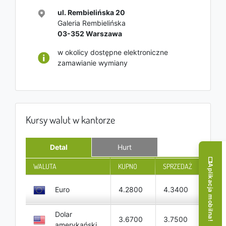
ul. Rembielińska 20
Galeria Rembielińska
03-352
Warszawa
w okolicy dostępne elektroniczne
zamawianie wymiany
Kursy walut w kantorze
Detal
Hurt
WALUTA
KUPNO
SPRZEDAŻ
Aplikacja mobilna!
Euro
4.2800
4.3400
Dolar
3.6700
3.7500
amerykański