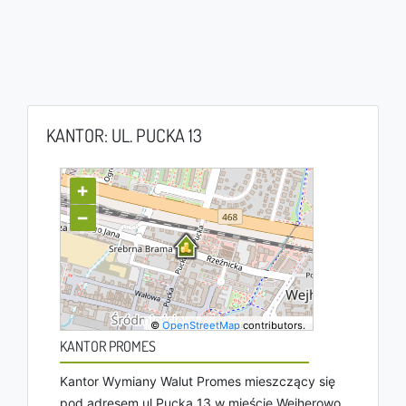
KANTOR: UL. PUCKA 13
+
−
©
OpenStreetMap
contributors.
KANTOR PROMES
Kantor Wymiany Walut Promes mieszczący się
pod adresem ul Pucka 13 w mieście Wejherowo